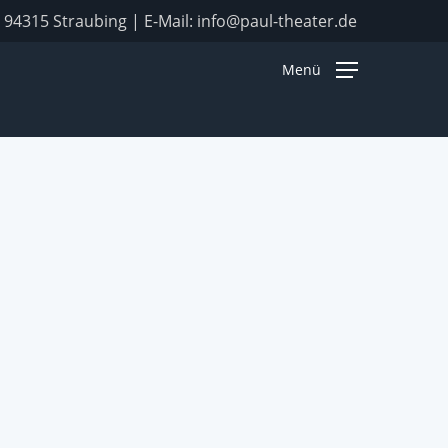
, 94315 Straubing | E-Mail:
info@paul-theater.de
Menü