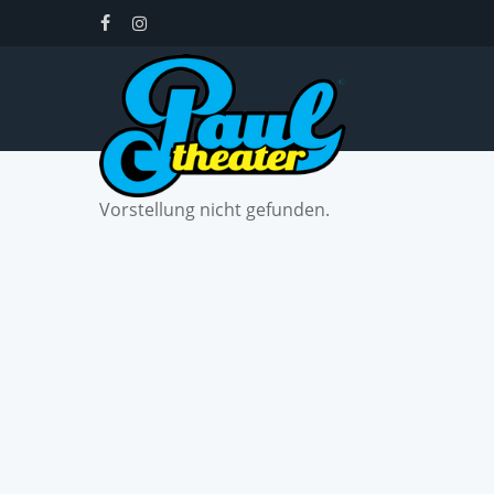
Skip
facebook
instagram
to
main
content
Vorstellung nicht gefunden.