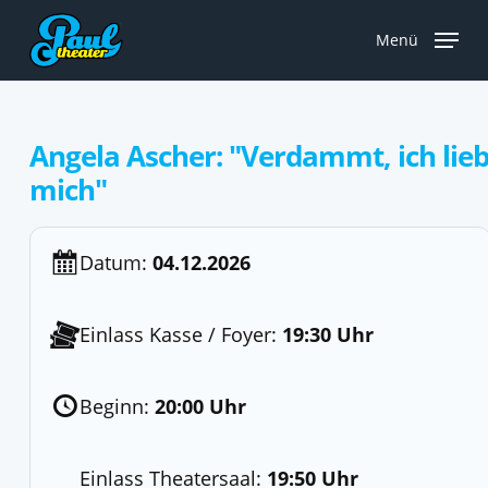
Skip
to
Menü
main
content
Angela Ascher: "Verdammt, ich lie
mich"
Datum:
04.12.2026
Einlass Kasse / Foyer:
19:30 Uhr
Beginn:
20:00 Uhr
Einlass Theatersaal:
19:50 Uhr