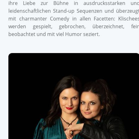
ihre Liebe zur Bühne in ausdrucksstarken un
leidenschaftlichen Stand-up Sequenzen und überzeug
mit charmanter Comedy in allen Facetten: Klischee
werden gespielt, gebrochen, überzeichnet, fei
beobachtet und mit viel Humor seziert.